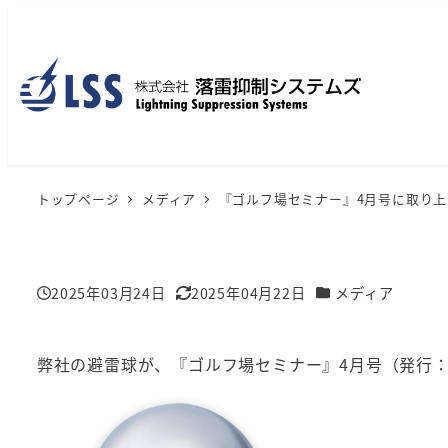
メ
イ
ン
コ
ン
テ
ン
トップページ
メディア
『ゴルフ場セミナー』4月号に取り
ツ
へ
移
カテゴリー
2025年03月24日
2025年04月22日
メディア
動
投稿日
更新日
弊社の避雷球が、『ゴルフ場セミナー』4月号（発行