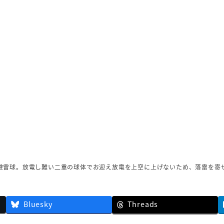
避雷球。放電し難い二重の球体でお迎え放電を上空に上げないため、落雷を寄
Bluesky
Threads