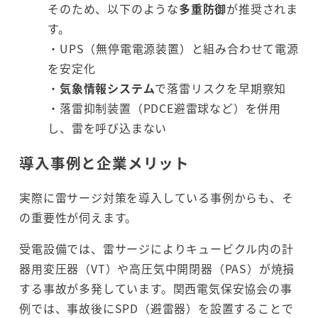
そのため、以下のような
多重防御
が推奨されま
す。
・UPS（無停電電源装置）と組み合わせて電源
を安定化
・
気象情報システム
で落雷リスクを早期察知
・落雷抑制装置（PDCE避雷球など）を併用
し、雷を呼び込まない
導入事例と企業メリット
実際に雷サージ対策を導入している事例からも、そ
の重要性が伺えます。
受電設備では、雷サージによりキュービクル内の計
器用変圧器（VT）や高圧気中開閉器（PAS）が焼損
する事故が多発しています。関西電気保安協会の事
例では、事故後にSPD（避雷器）を設置することで