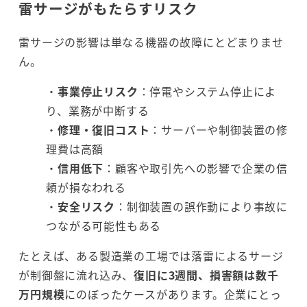
雷サージがもたらすリスク
雷サージの影響は単なる機器の故障にとどまりませ
ん。
・
事業停止リスク
：停電やシステム停止によ
り、業務が中断する
・
修理・復旧コスト
：サーバーや制御装置の修
理費は高額
・
信用低下
：顧客や取引先への影響で企業の信
頼が損なわれる
・
安全リスク
：制御装置の誤作動により事故に
つながる可能性もある
たとえば、ある製造業の工場では落雷によるサージ
が制御盤に流れ込み、
復旧に3週間、損害額は数千
万円規模
にのぼったケースがあります。企業にとっ