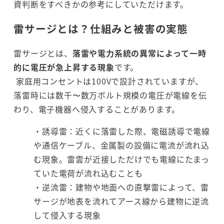
資判断をすべきかの参考にしていただけます。
雷サージとは？仕組みと被害の実態
雷サージとは、
落雷や電力系統の異常によって一時
的に電圧が急上昇する現象
です。
家庭用コンセントは100Vで設計されていますが、
落雷時には数千〜数万ボルト規模の電圧が電線を伝
わり、電子機器へ侵入することがあります。
・誘導雷：近くに落雷した際、電磁誘導で電線
や通信ケーブル、金属製の設備に電流が流れ込
む現象。雷雲が近接しただけでも電線にたまっ
ていた電荷が流れ込むことも
・逆流雷：建物や地面への直撃雷によって、雷
サージが地表を流れてアース線から建物に逆流
して侵入する現象