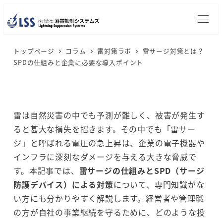
メ
イ
ン
トップページ
コラム
雷対策ラボ
雷サージ対策とは？
コ
SPDの仕組みと企業に必要な導入ポイント
ン
テ
ン
ツ
雷は自然災害の中でも予測が難しく、被害が発生す
へ
ると甚大な損失を招きます。その中でも「雷サー
移
ジ」と呼ばれる電圧の急上昇は、企業の電子機器や
動
インフラに深刻なダメージを与える大きな脅威で
す。本記事では、
雷サージの仕組みとSPD（サージ
防護デバイス）による対策
について、専門知識がな
い方にも分かりやすく解説します。経営者や管理職
の方が自社の事業継続を守るために、どのような投