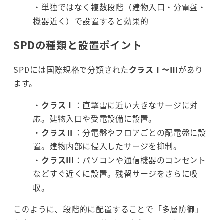
・単独ではなく複数段階（建物入口・分電盤・
機器近く）で設置すると効果的
SPDの種類と設置ポイント
SPDには国際規格で分類された
クラスⅠ〜Ⅲ
があり
ます。
・
クラスⅠ
：直撃雷に近い大きなサージに対
応。建物入口や受電設備に設置。
・
クラスⅡ
：分電盤やフロアごとの配電盤に設
置。建物内部に侵入したサージを抑制。
・
クラスⅢ
：パソコンや通信機器のコンセント
などすぐ近くに設置。残留サージをさらに吸
収。
このように、段階的に配置することで「多層防御」